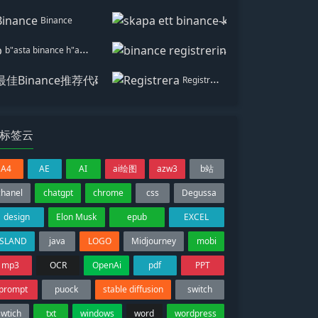
Binance
skapa ett binance-konto
b"asta binance h"anvisningskod
binance registrering
最佳Binance推荐代码
Registrera
标签云
A4
AE
AI
ai绘图
azw3
b站
chanel
chatgpt
chrome
css
Degussa
design
Elon Musk
epub
EXCEL
ISLAND
java
LOGO
Midjourney
mobi
mp3
OCR
OpenAi
pdf
PPT
prompt
puock
stable diffusion
switch
swtich
txt
windows
word
wordpress