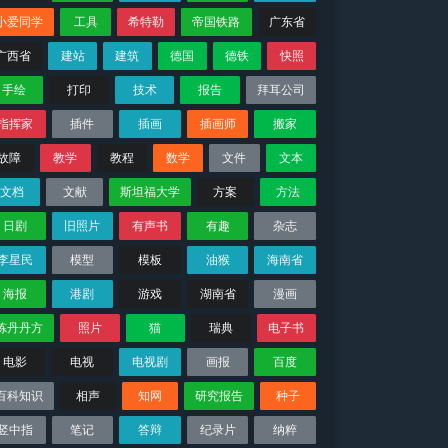
小爱同学
工具
希特勒
帝国铁路
广东省
广西省
建站
建筑
德国
德铁
快照
手绘
打印
技术
报告
拜耳公司
指挥家
插件
插画
插画师
搬家
故障
教学
教程
数学
文件
文本
文档
文献
斯坦福大学
方案
方法
日剧
旧照片
有声书
有趣
杂志
李星民
模型
模板
油猴
海南省
海报
港剧
游戏
湖南省
漫画
炼丹丹方
照片
猫
瑞典
电子书
电影
电视
电视剧
画报
百度
百科知识
相声
知网
研究报告
种子
竖中指
笔记
答辩
纪录片
纳粹