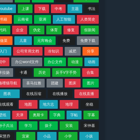
youtube
上课
下载
中考
主题
书法
书籍
云南省
亚洲
人工智能
人类简史
代码
企业
伪史
体育
修复
假新闻
做菜
儿童
元宵晚会
免费
免费下载
入门
公司常用文档
冷知识
减肥
分享
初中
办公word文件
办公文件
动漫
动画
卡拉扬
卡通
历史
反手V字手势
合集
咯哩猫导航
喜马拉雅
团建
图床
图片
图表
在线压缩
在线播放
在线直播
在线观看
地图
地方志
地理
坐稳
壁纸
天津
奥斯卡
字典
字帖
字幕
孙子兵法
学习
孩子
安装
宋仲基
宋慧乔
宜家
小品
小学
小孩