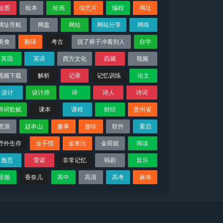
绘图
绘本
绘画
综艺片
编程
网址
网址导航
网盘
网站
网站分享
网络
美食
翻译
考古
脱了裤子冲着别人
自学
英国
英语
西方文化
西藏
视频
视频下载
解析
记录
记忆训练
论文
设计
设计师
诗
诗人
诗词
诗词歌赋
课本
课程
财经
贵州省
资源
赵本山
趣事
趣味
软件
重启
野外生存
金手指
金来沅
金荷妮
阅读
雅思
雷诺
非常记忆
韩剧
音乐
音频
香奈儿
高中
高清
高考
麻将