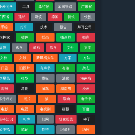
小爱同学
工具
希特勒
帝国铁路
广东省
广西省
建站
建筑
德国
德铁
快照
手绘
打印
技术
报告
拜耳公司
指挥家
插件
插画
插画师
搬家
故障
教学
教程
数学
文件
文本
文档
文献
斯坦福大学
方案
方法
日剧
旧照片
有声书
有趣
杂志
李星民
模型
模板
油猴
海南省
海报
港剧
游戏
湖南省
漫画
炼丹丹方
照片
猫
瑞典
电子书
电影
电视
电视剧
画报
百度
百科知识
相声
知网
研究报告
种子
竖中指
笔记
答辩
纪录片
纳粹