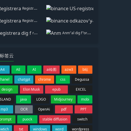
Registrera
binance US-registrera
Registrera
binance odkazov'y bonu
registrera dig f"or binance
Anm"al dig f"or att fa 100 USDT
标签云
A4
AE
AI
ai绘图
azw3
b站
chanel
chatgpt
chrome
css
Degussa
design
Elon Musk
epub
EXCEL
ISLAND
java
LOGO
Midjourney
mobi
mp3
OCR
OpenAi
pdf
PPT
prompt
puock
stable diffusion
switch
swtich
txt
windows
word
wordpress