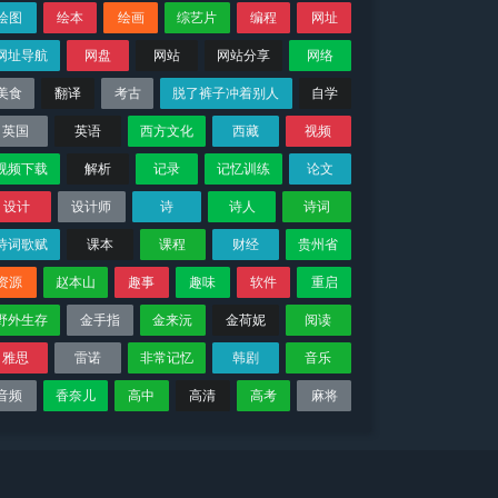
绘图
绘本
绘画
综艺片
编程
网址
网址导航
网盘
网站
网站分享
网络
美食
翻译
考古
脱了裤子冲着别人
自学
英国
英语
西方文化
西藏
视频
视频下载
解析
记录
记忆训练
论文
设计
设计师
诗
诗人
诗词
诗词歌赋
课本
课程
财经
贵州省
资源
赵本山
趣事
趣味
软件
重启
野外生存
金手指
金来沅
金荷妮
阅读
雅思
雷诺
非常记忆
韩剧
音乐
音频
香奈儿
高中
高清
高考
麻将