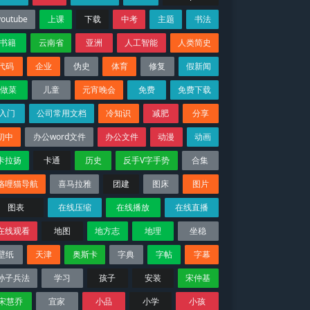
youtube
上课
下载
中考
主题
书法
书籍
云南省
亚洲
人工智能
人类简史
代码
企业
伪史
体育
修复
假新闻
做菜
儿童
元宵晚会
免费
免费下载
入门
公司常用文档
冷知识
减肥
分享
初中
办公word文件
办公文件
动漫
动画
卡拉扬
卡通
历史
反手V字手势
合集
咯哩猫导航
喜马拉雅
团建
图床
图片
图表
在线压缩
在线播放
在线直播
在线观看
地图
地方志
地理
坐稳
壁纸
天津
奥斯卡
字典
字帖
字幕
孙子兵法
学习
孩子
安装
宋仲基
宋慧乔
宜家
小品
小学
小孩