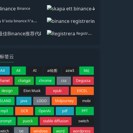
Binance
skapa ett binance-konto
b"asta binance h"anvisningskod
binance registrering
最佳Binance推荐代码
Registrera
标签云
A4
AE
AI
ai绘图
azw3
b站
chanel
chatgpt
chrome
css
Degussa
design
Elon Musk
epub
EXCEL
ISLAND
java
LOGO
Midjourney
mobi
mp3
OCR
OpenAi
pdf
PPT
prompt
puock
stable diffusion
switch
swtich
txt
windows
word
wordpress