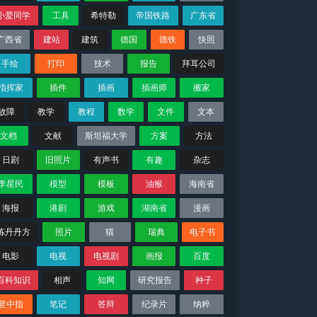
小爱同学
工具
希特勒
帝国铁路
广东省
广西省
建站
建筑
德国
德铁
快照
手绘
打印
技术
报告
拜耳公司
指挥家
插件
插画
插画师
搬家
故障
教学
教程
数学
文件
文本
文档
文献
斯坦福大学
方案
方法
日剧
旧照片
有声书
有趣
杂志
李星民
模型
模板
油猴
海南省
海报
港剧
游戏
湖南省
漫画
炼丹丹方
照片
猫
瑞典
电子书
电影
电视
电视剧
画报
百度
百科知识
相声
知网
研究报告
种子
竖中指
笔记
答辩
纪录片
纳粹