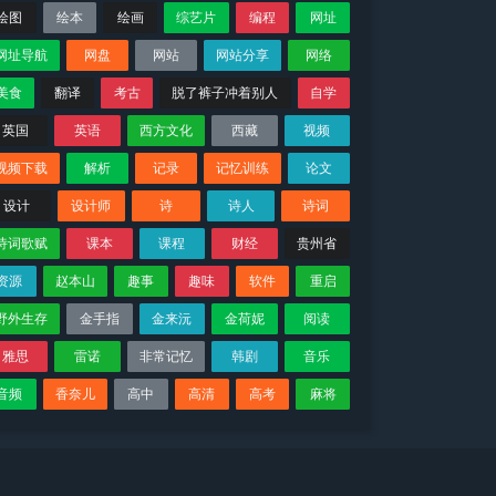
绘图
绘本
绘画
综艺片
编程
网址
网址导航
网盘
网站
网站分享
网络
美食
翻译
考古
脱了裤子冲着别人
自学
英国
英语
西方文化
西藏
视频
视频下载
解析
记录
记忆训练
论文
设计
设计师
诗
诗人
诗词
诗词歌赋
课本
课程
财经
贵州省
资源
赵本山
趣事
趣味
软件
重启
野外生存
金手指
金来沅
金荷妮
阅读
雅思
雷诺
非常记忆
韩剧
音乐
音频
香奈儿
高中
高清
高考
麻将