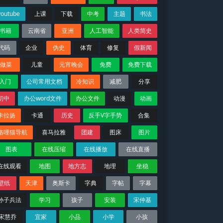
youtube
上课
下载
中考
主题
书法
书籍
云南省
亚洲
人工智能
人类简史
代码
企业
伪史
体育
修复
假新闻
做菜
儿童
元宵晚会
免费
免费下载
入门
公司常用文档
冷知识
减肥
分享
初中
办公word文件
办公文件
动漫
动画
卡拉扬
卡通
历史
反手V字手势
合集
咯哩猫导航
喜马拉雅
团建
图床
图片
图表
在线压缩
在线播放
在线直播
在线观看
地图
地方志
地理
坐稳
壁纸
天津
奥斯卡
字典
字帖
字幕
孙子兵法
学习
孩子
安装
宋仲基
宋慧乔
宜家
小品
小学
小孩