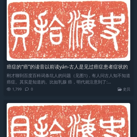
癌症的“癌”的读音以前读yán-古人是见过癌症患者症状的
刚才聊到百度百科词条坑人的问题（见图1)，有人问古人知不知道
癌症。其实是知道的。比如乳腺 癌，明代就注意到了:…
1,799
0
史贝