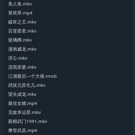
美人鱼.mkv
算死草.mp4
破坏之王.mkv
百变星君.mkv
玻璃樽.mkv
漫画威龙.mkv
济公.mkv
流氓差婆.mkv
江湖最后—个大佬.rmvb
武状元苏乞儿.mkv
望夫成龙.mkv
最佳女婿.mp4
无敌幸运星.mkv
新精武门1991.mkv
摩登武圣.mp4