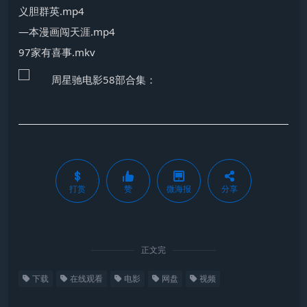
义胆群英.mp4
—本漫画闯天涯.mp4
97家有喜事.mkv
打赏
赞
微海报
分享
正文完
下载
在线观看
电影
网盘
视频