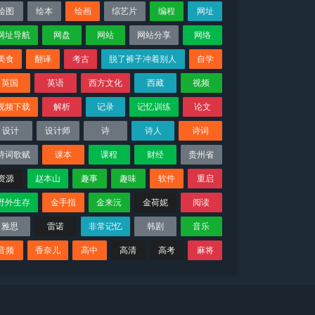
绘图
绘本
绘画
综艺片
编程
网址
网址导航
网盘
网站
网站分享
网络
美食
翻译
考古
脱了裤子冲着别人
自学
英国
英语
西方文化
西藏
视频
视频下载
解析
记录
记忆训练
论文
设计
设计师
诗
诗人
诗词
诗词歌赋
课本
课程
财经
贵州省
资源
赵本山
趣事
趣味
软件
重启
野外生存
金手指
金来沅
金荷妮
阅读
雅思
雷诺
非常记忆
韩剧
音乐
音频
香奈儿
高中
高清
高考
麻将