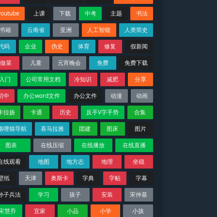
youtube
上课
下载
中考
主题
书法
书籍
云南省
亚洲
人工智能
人类简史
代码
企业
伪史
体育
修复
假新闻
做菜
儿童
元宵晚会
免费
免费下载
入门
公司常用文档
冷知识
减肥
分享
初中
办公word文件
办公文件
动漫
动画
卡拉扬
卡通
历史
反手V字手势
合集
咯哩猫导航
喜马拉雅
团建
图床
图片
图表
在线压缩
在线播放
在线直播
在线观看
地图
地方志
地理
坐稳
壁纸
天津
奥斯卡
字典
字帖
字幕
孙子兵法
学习
孩子
安装
宋仲基
宋慧乔
宜家
小品
小学
小孩