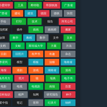
小爱同学
工具
希特勒
帝国铁路
广东省
广西省
建站
建筑
德国
德铁
快照
手绘
打印
技术
报告
拜耳公司
指挥家
插件
插画
插画师
搬家
故障
教学
教程
数学
文件
文本
文档
文献
斯坦福大学
方案
方法
日剧
旧照片
有声书
有趣
杂志
李星民
模型
模板
油猴
海南省
海报
港剧
游戏
湖南省
漫画
炼丹丹方
照片
猫
瑞典
电子书
电影
电视
电视剧
画报
百度
百科知识
相声
知网
研究报告
种子
竖中指
笔记
答辩
纪录片
纳粹