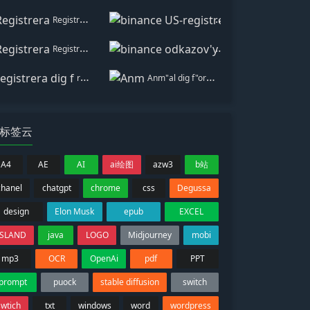
Registrera
binance US-registrera
Registrera
binance odkazov'y bonu
registrera dig f"or binance
Anm"al dig f"or att fa 100 USDT
标签云
A4
AE
AI
ai绘图
azw3
b站
chanel
chatgpt
chrome
css
Degussa
design
Elon Musk
epub
EXCEL
ISLAND
java
LOGO
Midjourney
mobi
mp3
OCR
OpenAi
pdf
PPT
prompt
puock
stable diffusion
switch
swtich
txt
windows
word
wordpress