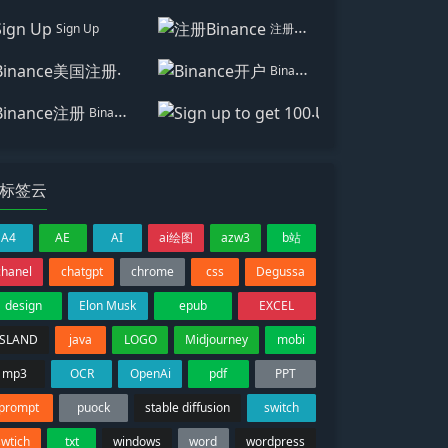
Sign Up
注册Binance
Binance美国注册
Binance开户
Binance注册
Sign up to get 100 USD
标签云
A4
AE
AI
ai绘图
azw3
b站
chanel
chatgpt
chrome
css
Degussa
design
Elon Musk
epub
EXCEL
ISLAND
java
LOGO
Midjourney
mobi
mp3
OCR
OpenAi
pdf
PPT
prompt
puock
stable diffusion
switch
swtich
txt
windows
word
wordpress