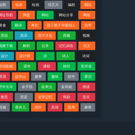
绘图
绘本
绘画
综艺片
编程
网址
网址导航
网盘
网站
网站分享
网络
美食
翻译
考古
脱了裤子冲着别人
自学
英国
英语
西方文化
西藏
视频
视频下载
解析
记录
记忆训练
论文
设计
设计师
诗
诗人
诗词
诗词歌赋
课本
课程
财经
贵州省
资源
赵本山
趣事
趣味
软件
重启
野外生存
金手指
金来沅
金荷妮
阅读
雅思
雷诺
非常记忆
韩剧
音乐
音频
香奈儿
高中
高清
高考
麻将