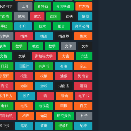
小爱同学
工具
希特勒
帝国铁路
广东省
广西省
建站
建筑
德国
德铁
快照
手绘
打印
技术
报告
拜耳公司
指挥家
插件
插画
插画师
搬家
故障
教学
教程
数学
文件
文本
文档
文献
斯坦福大学
方案
方法
日剧
旧照片
有声书
有趣
杂志
李星民
模型
模板
油猴
海南省
海报
港剧
游戏
湖南省
漫画
炼丹丹方
照片
猫
瑞典
电子书
电影
电视
电视剧
画报
百度
百科知识
相声
知网
研究报告
种子
竖中指
笔记
答辩
纪录片
纳粹