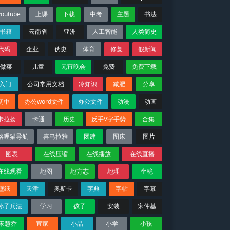
youtube
上课
下载
中考
主题
书法
书籍
云南省
亚洲
人工智能
人类简史
代码
企业
伪史
体育
修复
假新闻
做菜
儿童
元宵晚会
免费
免费下载
入门
公司常用文档
冷知识
减肥
分享
初中
办公word文件
办公文件
动漫
动画
卡拉扬
卡通
历史
反手V字手势
合集
咯哩猫导航
喜马拉雅
团建
图床
图片
图表
在线压缩
在线播放
在线直播
在线观看
地图
地方志
地理
坐稳
壁纸
天津
奥斯卡
字典
字帖
字幕
孙子兵法
学习
孩子
安装
宋仲基
宋慧乔
宜家
小品
小学
小孩